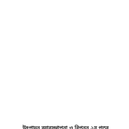
উৎপাদন ব্যাবস্থাপনা ও বিপনন ২য় পত্র