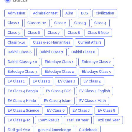
LABELS
Admission
Admission test
Alim
BCS
Civilization
Class 1
Class 11-12
Class 2
Class 3
Class 4
Class 5
Class 6
Class 7
Class 8
Class 8 Note
Class 9-10
Class 9-10 Humanities
Current Affairs
Dakhil Class 6
Dakhil Class 7
Dakhil Class 8
Dakhil Class 9-10
Ebtedaye Class 1
Ebtedaye Class 2
Ebtedaye Class 3
Ebtedaye Class 4
Ebtedaye Class 5
EV Class 1
EV Class 2
EV Class 3
EV Class 4
EV Class 4 Bangla
EV Class 4 BGS
EV Class 4 English
EV Class 4 Hindu
EV Class 4 Islam
EV Class 4 Math
EV Class 4 Science
EV Class 6
EV Class 7
EV Class 8
EV Class 9-10
Exam Result
Fazil 1st Year
Fazil 2nd Year
Fazil 3rd Year
general knowledge
Guidebook