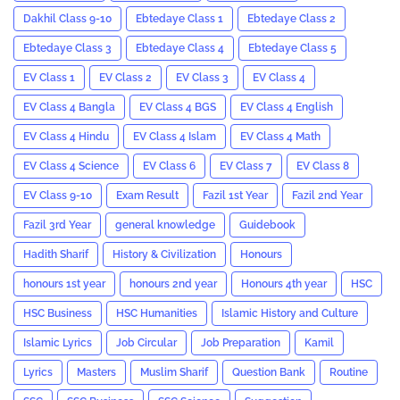
Dakhil Class 9-10
Ebtedaye Class 1
Ebtedaye Class 2
Ebtedaye Class 3
Ebtedaye Class 4
Ebtedaye Class 5
EV Class 1
EV Class 2
EV Class 3
EV Class 4
EV Class 4 Bangla
EV Class 4 BGS
EV Class 4 English
EV Class 4 Hindu
EV Class 4 Islam
EV Class 4 Math
EV Class 4 Science
EV Class 6
EV Class 7
EV Class 8
EV Class 9-10
Exam Result
Fazil 1st Year
Fazil 2nd Year
Fazil 3rd Year
general knowledge
Guidebook
Hadith Sharif
History & Civilization
Honours
honours 1st year
honours 2nd year
Honours 4th year
HSC
HSC Business
HSC Humanities
Islamic History and Culture
Islamic Lyrics
Job Circular
Job Preparation
Kamil
Lyrics
Masters
Muslim Sharif
Question Bank
Routine