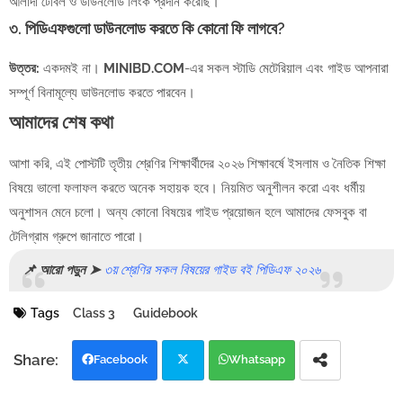
আলাদা টেবিল ও ডাউনলোড লিংক প্রদান করেছি।
৩. পিডিএফগুলো ডাউনলোড করতে কি কোনো ফি লাগবে?
উত্তর:
একদমই না।
MINIBD.COM
-এর সকল স্টাডি মেটেরিয়াল এবং গাইড আপনারা
সম্পূর্ণ বিনামূল্যে ডাউনলোড করতে পারবেন।
আমাদের শেষ কথা
আশা করি, এই পোস্টটি তৃতীয় শ্রেণির শিক্ষার্থীদের ২০২৬ শিক্ষাবর্ষে ইসলাম ও নৈতিক শিক্ষা
বিষয়ে ভালো ফলাফল করতে অনেক সহায়ক হবে। নিয়মিত অনুশীলন করো এবং ধর্মীয়
অনুশাসন মেনে চলো। অন্য কোনো বিষয়ের গাইড প্রয়োজন হলে আমাদের ফেসবুক বা
টেলিগ্রাম গ্রুপে জানাতে পারো।
📌 আরো পড়ুন ➤
৩য় শ্রেণির সকল বিষয়ের গাইড বই পিডিএফ ২০২৬
Tags
Class 3
Guidebook
Facebook
Whatsapp
Twi