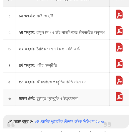
১
১ম অধ্যায়:
স্রষ্টা ও সৃষ্টি
২
২য় অধ্যায়:
রাসুল (স.) ও তাঁর সাহাবিগণের জীবনচরিত অনুসরণ
৩
৩য় অধ্যায়:
নৈতিক ও মানবিক গুণাবলি অর্জন
৪
৪র্থ অধ্যায়:
ধর্মীয় সম্প্রীতি
৫
৫ম অধ্যায়:
জীবজগৎ ও প্রকৃতির প্রতি ভালোবাসা
৬
মডেল টেস্ট:
চূড়ান্ত প্রস্তুতি ও উত্তরমালা
📌 আরো পড়ুন ➤
৩য় শ্রেণির প্রাথমিক বিজ্ঞান গাইড পিডিএফ ২০২৬