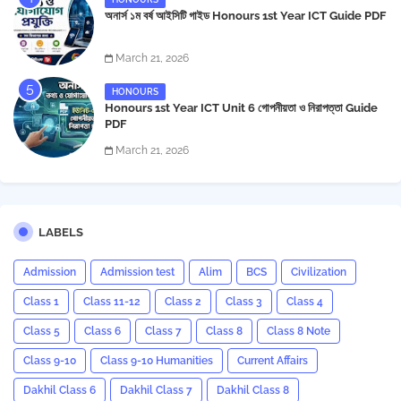
অনার্স ১ম বর্ষ আইসিটি গাইড Honours 1st Year ICT Guide PDF
March 21, 2026
HONOURS
Honours 1st Year ICT Unit 6 গোপনীয়তা ও নিরাপত্তা Guide
PDF
March 21, 2026
LABELS
Admission
Admission test
Alim
BCS
Civilization
Class 1
Class 11-12
Class 2
Class 3
Class 4
Class 5
Class 6
Class 7
Class 8
Class 8 Note
Class 9-10
Class 9-10 Humanities
Current Affairs
Dakhil Class 6
Dakhil Class 7
Dakhil Class 8