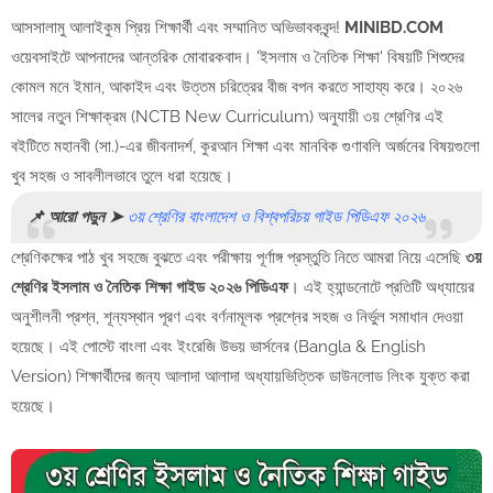
আসসালামু আলাইকুম প্রিয় শিক্ষার্থী এবং সম্মানিত অভিভাবকবৃন্দ!
MINIBD.COM
ওয়েবসাইটে আপনাদের আন্তরিক মোবারকবাদ। 'ইসলাম ও নৈতিক শিক্ষা' বিষয়টি শিশুদের
কোমল মনে ইমান, আকাইদ এবং উত্তম চরিত্রের বীজ বপন করতে সাহায্য করে। ২০২৬
সালের নতুন শিক্ষাক্রম (NCTB New Curriculum) অনুযায়ী ৩য় শ্রেণির এই
বইটিতে মহানবী (সা.)-এর জীবনাদর্শ, কুরআন শিক্ষা এবং মানবিক গুণাবলি অর্জনের বিষয়গুলো
খুব সহজ ও সাবলীলভাবে তুলে ধরা হয়েছে।
📌 আরো পড়ুন ➤
৩য় শ্রেণির বাংলাদেশ ও বিশ্বপরিচয় গাইড পিডিএফ ২০২৬
শ্রেণিকক্ষের পাঠ খুব সহজে বুঝতে এবং পরীক্ষায় পূর্ণাঙ্গ প্রস্তুতি নিতে আমরা নিয়ে এসেছি
৩য়
শ্রেণির ইসলাম ও নৈতিক শিক্ষা গাইড ২০২৬ পিডিএফ
। এই হ্যান্ডনোটে প্রতিটি অধ্যায়ের
অনুশীলনী প্রশ্ন, শূন্যস্থান পূরণ এবং বর্ণনামূলক প্রশ্নের সহজ ও নির্ভুল সমাধান দেওয়া
হয়েছে। এই পোস্টে বাংলা এবং ইংরেজি উভয় ভার্সনের (Bangla & English
Version) শিক্ষার্থীদের জন্য আলাদা আলাদা অধ্যায়ভিত্তিক ডাউনলোড লিংক যুক্ত করা
হয়েছে।