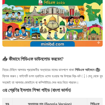
📥 কীভাবে পিডিএফ ডাউনলোড করবেন?
নিচের টেবিলে আপনার প্রয়োজনীয় অধ্যায়ের নামের ডানপাশে থাকা
পিডিএফ আইকনে (
)
ক্লিক করুন। ফাইলটি গুগল ড্রাইভে ওপেন হওয়ার পর উপরের থ্রি-ডট (
⋮
) মেনু থেকে খুব
সহজেই তা আপনার মোবাইলে বা কম্পিউটারে সেভ করে নিতে পারবেন।
৩য় শ্রেণির ইসলাম শিক্ষা গাইড (বাংলা ভার্সন)
ক্র.
অধ্যায়ের নাম (Bangla Version)
পিডিএফ