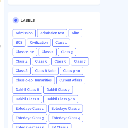
LABELS
Admission
Admission test
Alim
BCS
Civilization
Class 1
ন
Class 11-12
Class 2
Class 3
Class 4
Class 5
Class 6
Class 7
Class 8
Class 8 Note
Class 9-10
Class 9-10 Humanities
Current Affairs
Dakhil Class 6
Dakhil Class 7
Dakhil Class 8
Dakhil Class 9-10
Ebtedaye Class 1
Ebtedaye Class 2
Ebtedaye Class 3
Ebtedaye Class 4
Ebtedaye Class 5
EV Class 1