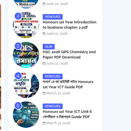
Book PDF
June 22, 2026
HONOURS
Honours 1st Year Introduction
to business chapter 2 pdf
June 21, 2026
ALIM
HSC 2026 QPS Chemistry 2nd
Paper PDF Download
June 22, 2026
HONOURS
অনার্স ১ম বর্ষ আইসিটি গাইড Honours
1st Year ICT Guide PDF
March 21, 2026
HONOURS
Honours 1st Year ICT Unit 6
গোপনীয়তা ও নিরাপত্তা Guide PDF
March 21, 2026