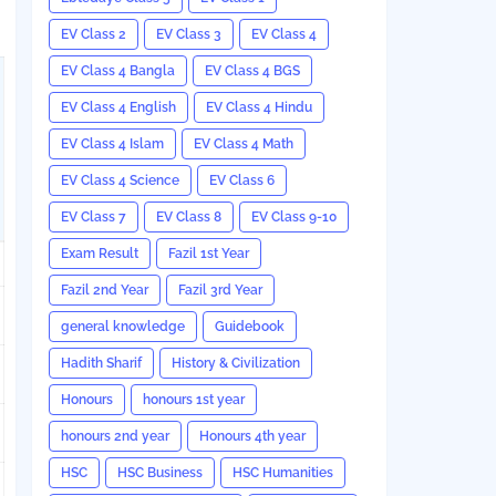
EV Class 2
EV Class 3
EV Class 4
EV Class 4 Bangla
EV Class 4 BGS
EV Class 4 English
EV Class 4 Hindu
EV Class 4 Islam
EV Class 4 Math
EV Class 4 Science
EV Class 6
EV Class 7
EV Class 8
EV Class 9-10
Exam Result
Fazil 1st Year
Fazil 2nd Year
Fazil 3rd Year
general knowledge
Guidebook
Hadith Sharif
History & Civilization
Honours
honours 1st year
honours 2nd year
Honours 4th year
HSC
HSC Business
HSC Humanities