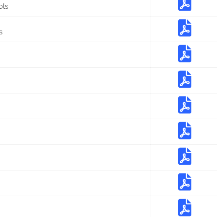
ols
s