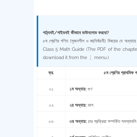
পাঠ্যবই/গাইডবই কীভাবে ডাউনলোড করবো?
৫ম শ্রেণির গণিত (সৃজনশীল ও বহুনির্বাচনী) বিষয়ের যে অধ্
Class 5 Math Guide (The PDF of the chapter
download it from the ⋮ menu.)
ক্র.
৫ম শ্রেণির প্রাথমিক গ
০১
১ম অধ্যায়:
গুণ
০২
২য় অধ্যায়:
ভাগ
০৩
৩য় অধ্যায়:
চার প্রক্রিয়া সম্পর্কিত সমস্যাবলি