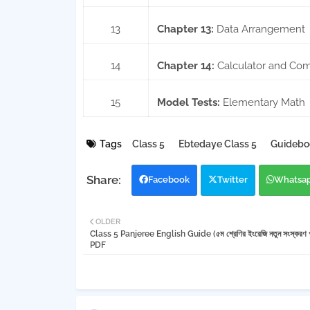
13
Chapter 13:
Data Arrangement
14
Chapter 14:
Calculator and Co
15
Model Tests:
Elementary Math
Tags
Class 5
Ebtedaye Class 5
Guidebo
Facebook
Twitter
Whatsa
OLDER
Class 5 Panjeree English Guide (৫ম শ্রেণির ইংরেজি নতুন সংস্করণ গ
PDF