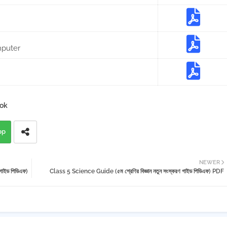
mputer
ok
pp
NEWER
াইড পিডিএফ)
Class 5 Science Guide (৫ম শ্রেণির বিজ্ঞান নতুন সংস্করণ গাইড পিডিএফ) PDF