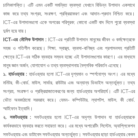
চালিকাশক্তি। এটি এমন একটি সমন্বিত ব্যবস্থা যেখানে বিভিন্ন উপাদান একসাথে
কাজ করে তথ্য সংগ্রহ, সংরক্ষণ, প্রক্রিয়াকরণ এবং আদান-প্রদান নিশ্চিত করে।
ICT-এর উপাদানগুলো একে অপরের পরিপূরক; কোনো একটি বাদ দিলে পুরো ব্যবস্থা
দুর্বল হয়ে যায়।
ICT-এর মৌলিক উপাদান :
ICT-এর প্রতিটি উপাদান মানুষের জীবন ও কর্মক্ষেত্রকে
সহজ ও গতিশীল করেছে। শিক্ষা, স্বাস্থ্য, ব্যবসা-বাণিজ্য এবং প্রশাসনসহ প্রতিটি
ক্ষেত্রে ICT-এর সঠিক ব্যবহার সম্ভব হচ্ছে এই উপাদানগুলোর কারণে। এর মাধ্যমে
মানুষ জ্ঞান অর্জন, যোগাযোগ ও তথ্য ব্যবস্থাপনায় বৈপ্লবিক পরিবর্তন এনেছে।
​১. হার্ডওয়্যার :
হার্ডওয়্যার হলো ICT-এর দৃশ্যমান ও স্পর্শযোগ্য অংশ। এর মধ্যে
মনিটর, কী-বোর্ড, মাউস, সার্ভার, রাউটার এবং অন্যান্য ডিভাইস অন্তর্ভুক্ত। তথ্য
সংগ্রহ, সংরক্ষণ ও প্রক্রিয়াজাতকরণের জন্য হার্ডওয়্যার অপরিহার্য। এটি ICT-এর
ভৌত অবকাঠামো সরবরাহ করে। যেমন- কম্পিউটার, ল্যাপটপ, মাউস, কী বোর্ড,
স্মার্টফোন ইত্যাদি।
​২. সফটওয়্যার :
সফটওয়্যার হলো ICT-এর অদৃশ্য উপাদান যা হার্ডওয়্যারকে
কার্যকরভাবে ব্যবহার করতে সহায়তা করে। এর মধ্যে অপারেটিং সিস্টেম, অ্যাপ্লিকেশন
সফটওয়্যার এবং ডাটাবেস সফটওয়্যার অন্তর্ভুক্ত। সফটওয়্যার ছাড়া হার্ডওয়্যার কেবল