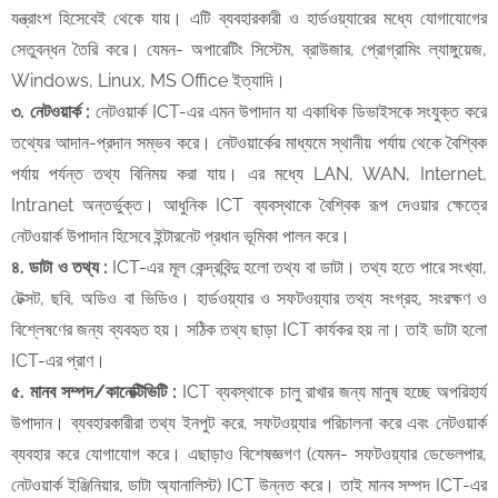
যন্ত্রাংশ হিসেবেই থেকে যায়। এটি ব্যবহারকারী ও হার্ডওয়্যারের মধ্যে যোগাযোগের
সেতুবন্ধন তৈরি করে। যেমন- অপারেটিং সিস্টেম, ব্রাউজার, প্রোগ্রামিং ল্যাঙ্গুয়েজ,
Windows, Linux, MS Office ইত্যাদি।
​৩. নেটওয়ার্ক :
নেটওয়ার্ক ICT-এর এমন উপাদান যা একাধিক ডিভাইসকে সংযুক্ত করে
তথ্যের আদান-প্রদান সম্ভব করে। নেটওয়ার্কের মাধ্যমে স্থানীয় পর্যায় থেকে বৈশ্বিক
পর্যায় পর্যন্ত তথ্য বিনিময় করা যায়। এর মধ্যে LAN, WAN, Internet,
Intranet অন্তর্ভুক্ত। আধুনিক ICT ব্যবস্থাকে বৈশ্বিক রূপ দেওয়ার ক্ষেত্রে
নেটওয়ার্ক উপাদান হিসেবে ইন্টারনেট প্রধান ভূমিকা পালন করে।
​৪. ডাটা ও তথ্য :
ICT-এর মূল কেন্দ্রবিন্দু হলো তথ্য বা ডাটা। তথ্য হতে পারে সংখ্যা,
টেক্সট, ছবি, অডিও বা ভিডিও। হার্ডওয়্যার ও সফটওয়্যার তথ্য সংগ্রহ, সংরক্ষণ ও
বিশ্লেষণের জন্য ব্যবহৃত হয়। সঠিক তথ্য ছাড়া ICT কার্যকর হয় না। তাই ডাটা হলো
ICT-এর প্রাণ।
​৫. মানব সম্পদ/কানেক্টিভিটি :
ICT ব্যবস্থাকে চালু রাখার জন্য মানুষ হচ্ছে অপরিহার্য
উপাদান। ব্যবহারকারীরা তথ্য ইনপুট করে, সফটওয়্যার পরিচালনা করে এবং নেটওয়ার্ক
ব্যবহার করে যোগাযোগ করে। এছাড়াও বিশেষজ্ঞগণ (যেমন- সফটওয়্যার ডেভেলপার,
নেটওয়ার্ক ইঞ্জিনিয়ার, ডাটা অ্যানালিস্ট) ICT উন্নত করে। তাই মানব সম্পদ ICT-এর