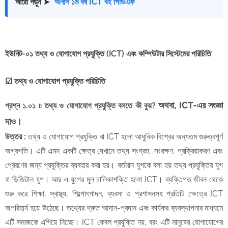
অনার্স ১ম বর্ষ ICT বই পিডিএফ
আরো পড়ুন ➤
​ইউনিট-০১
তথ্য ও যোগাযোগ প্রযুক্তি (ICT) এবং কম্পিউটার সিস্টেমের পরিচিতি
​☑ তথ্য ও যোগাযোগ প্রযুক্তি পরিচিতি
অ
থবা, ICT-এর সংজ্ঞা
​প্রশ্ন ১.০১ ৷৷ তথ্য ও যোগাযোগ প্রযুক্তি বলতে কী বুঝ?
দাও।
উত্তর :
তথ্য ও যোগাযোগ প্রযুক্তি বা ICT হলো আধুনিক বিশ্বের অন্যতম গুরুত্বপূর্ণ
অগ্রগতি। এটি এমন একটি ক্ষেত্র যেখানে তথ্য সংগ্রহ, সংরক্ষণ, প্রক্রিয়াকরণ এবং
প্রেরণের জন্য প্রযুক্তির ব্যবহার করা হয়। বর্তমান যুগকে বলা হয় তথ্য প্রযুক্তির যুগ
বা ডিজিটাল যুগ। আর এ যুগের মূল চালিকাশক্তি হলো ICT। ব্যক্তিগত জীবন থেকে
শুরু করে শিক্ষা, স্বাস্থ্য, শিল্পোৎপাদন, ব্যবসা ও প্রশাসনসহ প্রতিটি ক্ষেত্রে ICT
অপরিহার্য হয়ে উঠেছে। তথ্যের দ্রুত আদান-প্রদান এবং কার্যকর ব্যবস্থাপনার মাধ্যমে
এটি সমাজকে এগিয়ে নিচ্ছে। ICT কেবল প্রযুক্তি নয়, বরং এটি মানুষের যোগাযোগের