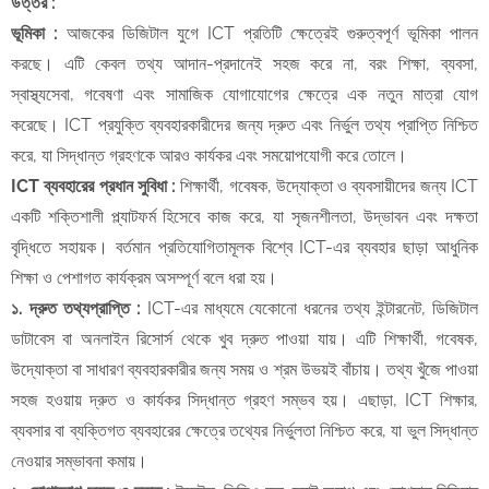
উত্তর :
ভূমিকা :
আজকের ডিজিটাল যুগে ICT প্রতিটি ক্ষেত্রেই গুরুত্বপূর্ণ ভূমিকা পালন
করছে। এটি কেবল তথ্য আদান-প্রদানেই সহজ করে না, বরং শিক্ষা, ব্যবসা,
স্বাস্থ্যসেবা, গবেষণা এবং সামাজিক যোগাযোগের ক্ষেত্রে এক নতুন মাত্রা যোগ
করেছে। ICT প্রযুক্তি ব্যবহারকারীদের জন্য দ্রুত এবং নির্ভুল তথ্য প্রাপ্তি নিশ্চিত
করে, যা সিদ্ধান্ত গ্রহণকে আরও কার্যকর এবং সময়োপযোগী করে তোলে।
​ICT ব্যবহারের প্রধান সুবিধা :
শিক্ষার্থী, গবেষক, উদ্যোক্তা ও ব্যবসায়ীদের জন্য ICT
একটি শক্তিশালী প্ল্যাটফর্ম হিসেবে কাজ করে, যা সৃজনশীলতা, উদ্ভাবন এবং দক্ষতা
বৃদ্ধিতে সহায়ক। বর্তমান প্রতিযোগিতামূলক বিশ্বে ICT-এর ব্যবহার ছাড়া আধুনিক
শিক্ষা ও পেশাগত কার্যক্রম অসম্পূর্ণ বলে ধরা হয়।
​১. দ্রুত তথ্যপ্রাপ্তি :
ICT-এর মাধ্যমে যেকোনো ধরনের তথ্য ইন্টারনেট, ডিজিটাল
ডাটাবেস বা অনলাইন রিসোর্স থেকে খুব দ্রুত পাওয়া যায়। এটি শিক্ষার্থী, গবেষক,
উদ্যোক্তা বা সাধারণ ব্যবহারকারীর জন্য সময় ও শ্রম উভয়ই বাঁচায়। তথ্য খুঁজে পাওয়া
সহজ হওয়ায় দ্রুত ও কার্যকর সিদ্ধান্ত গ্রহণ সম্ভব হয়। এছাড়া, ICT শিক্ষার,
ব্যবসার বা ব্যক্তিগত ব্যবহারের ক্ষেত্রে তথ্যের নির্ভুলতা নিশ্চিত করে, যা ভুল সিদ্ধান্ত
নেওয়ার সম্ভাবনা কমায়।