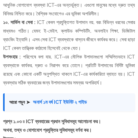
আধুনিক যোগাযোগ ব্যবস্থা ICT-এর অন্তর্ভুক্ত। এগুলো মানুষের মধ্যে দ্রুত তথ্য
বিনিময় নিশ্চিত করে। বৈশ্বিক সংযোগেও এর ভূমিকা অপরিসীম।
​১০. সার্ভিস বা সেবা :
ICT কেবল প্রযুক্তিগত উপাদান নয়, বরং বিভিন্ন ধরনের সেবার
মাধ্যমও গঠিত। যেমন: ই-মেইল, ক্লাউড কম্পিউটিং, অনলাইন শিক্ষা, ডিজিটাল
ব্যাংকিং ইত্যাদি। এসব সেবা ICT ব্যবস্থাকে বাস্তব জীবনে কার্যকর করে। সেবা ছাড়া
ICT কেবল তাত্ত্বিক কাঠামো হিসেবেই থেকে যেত।
​উপসংহার :
পরিশেষে বলা যায়, ICT-এর মৌলিক উপাদানগুলো সম্মিলিতভাবে ICT
ব্যবস্থাকে কার্যকর, দ্রুত ও নিরাপদ করে তোলে। প্রতিটি উপাদানের নির্দিষ্ট ভূমিকা
রয়েছে এবং কোনো একটি অনুপস্থিত থাকলে ICT-এর কার্যকারিতা ব্যাহত হয়। ICT
ব্যবস্থার সঠিক ব্যবহারের জন্য উপাদানগুলোর সমন্বয় অপরিহার্য।
অনার্স ১ম বর্ষ ICT ইউনিট ২ গাইড
আরো পড়ুন ➤
​প্রশ্ন ১.০৩ ৷৷ ICT ব্যবহারের প্রধান সুবিধাসমূহ আলোচনা কর।
অথবা, তথ্য ও যোগাযোগ প্রযুক্তির সুবিধাসমূহ বর্ণনা কর।