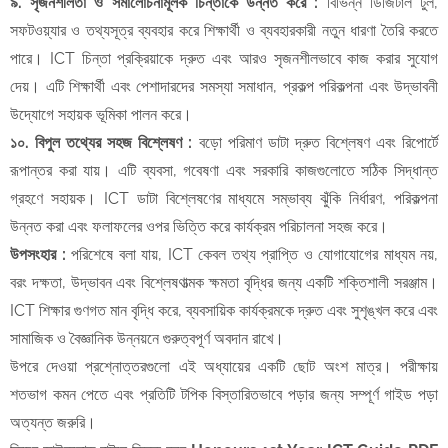
​৯. সৃজনশীলতা ও সমালোচনামূলক চিন্তাকে উন্নত করে :
বিভিন্ন ডিজিটাল টুল,
সফটওয়্যার ও তথ্যসূত্র ব্যবহার করে শিক্ষার্থী ও ব্যবহারকারী নতুন ধারণা তৈরি করতে
পারে। ICT চিন্তা প্রক্রিয়াকে দ্রুত এবং আরও সৃজনশীলভাবে কাজ করার সুযোগ
দেয়। এটি শিক্ষার্থী এবং পেশাদারদের সমস্যা সমাধান, প্রকল্প পরিকল্পনা এবং উদ্ভাবনী
উদ্যোগে সহায়ক ভূমিকা পালন করে।
​১০. বিপুল তথ্যের সহজ বিশ্লেষণ :
বড়ো পরিমাণ ডাটা দ্রুত বিশ্লেষণ এবং রিপোর্টে
রূপান্তর করা যায়। এটি ব্যবসা, গবেষণা এবং সরকারি কাজগুলোতে সঠিক সিদ্ধান্ত
গ্রহণে সহায়ক। ICT ডাটা বিশ্লেষণের মাধ্যমে সম্ভাব্য ঝুঁকি নির্ধারণ, পরিকল্পনা
উন্নত করা এবং ফলাফলের ওপর ভিত্তি করে কার্যক্রম পরিচালনা সহজ করে।
​উপসংহার :
পরিশেষে বলা যায়, ICT কেবল তথ্য প্রাপ্তি ও যোগাযোগের মাধ্যম নয়,
বরং দক্ষতা, উদ্ভাবন এবং বিশ্লেষণাত্মক ক্ষমতা বৃদ্ধির জন্য একটি শক্তিশালী সরঞ্জাম।
ICT শিক্ষার গুণগত মান বৃদ্ধি করে, ব্যবসায়িক কার্যক্রমকে দ্রুত এবং সুশৃঙ্খল করে এবং
সামাজিক ও বৈজ্ঞানিক উন্নয়নে গুরুত্বপূর্ণ অবদান রাখে।
উপরে দেওয়া প্রশ্নোত্তরগুলো এই অধ্যায়ের একটি ছোট অংশ মাত্র। পরীক্ষায়
শতভাগ কমন পেতে এবং প্রতিটি টপিক বিস্তারিতভাবে পড়ার জন্য সম্পূর্ণ গাইড পড়া
অত্যন্ত জরুরি।