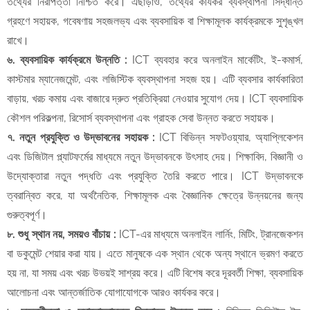
তথ্যের নিরাপত্তা নিশ্চিত করে। এছাড়াও, তথ্যের কার্যকর ব্যবস্থাপনা সিদ্ধান্ত
গ্রহণে সহায়ক, গবেষণায় সহজলভ্য এবং ব্যবসায়িক বা শিক্ষামূলক কার্যক্রমকে সুশৃঙ্খল
রাখে।
​৬. ব্যবসায়িক কার্যক্রমে উন্নতি :
ICT ব্যবহার করে অনলাইন মার্কেটিং, ই-কমার্স,
কাস্টমার ম্যানেজমেন্ট, এবং লজিস্টিক ব্যবস্থাপনা সহজ হয়। এটি ব্যবসার কার্যকারিতা
বাড়ায়, খরচ কমায় এবং বাজারে দ্রুত প্রতিক্রিয়া নেওয়ার সুযোগ দেয়। ICT ব্যবসায়িক
কৌশল পরিকল্পনা, রিসোর্স ব্যবস্থাপনা এবং গ্রাহক সেবা উন্নত করতে সহায়ক।
​৭. নতুন প্রযুক্তি ও উদ্ভাবনের সহায়ক :
ICT বিভিন্ন সফটওয়্যার, অ্যাপ্লিকেশন
এবং ডিজিটাল প্ল্যাটফর্মের মাধ্যমে নতুন উদ্ভাবনকে উৎসাহ দেয়। শিক্ষাবিদ, বিজ্ঞানী ও
উদ্যোক্তারা নতুন পদ্ধতি এবং প্রযুক্তি তৈরি করতে পারে। ICT উদ্ভাবনকে
ত্বরান্বিত করে, যা অর্থনৈতিক, শিক্ষামূলক এবং বৈজ্ঞানিক ক্ষেত্রে উন্নয়নের জন্য
গুরুত্বপূর্ণ।
​৮. শুধু স্থান নয়, সময়ও বাঁচায় :
ICT-এর মাধ্যমে অনলাইন লার্নিং, মিটিং, ট্রানজেকশন
বা ডকুমেন্ট শেয়ার করা যায়। এতে মানুষকে এক স্থান থেকে অন্য স্থানে ভ্রমণ করতে
হয় না, যা সময় এবং খরচ উভয়ই সাশ্রয় করে। এটি বিশেষ করে দূরবর্তী শিক্ষা, ব্যবসায়িক
আলোচনা এবং আন্তর্জাতিক যোগাযোগকে আরও কার্যকর করে।