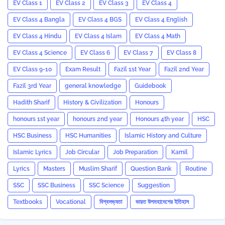
EV Class 1
EV Class 2
EV Class 3
EV Class 4
EV Class 4 Bangla
EV Class 4 BGS
EV Class 4 English
EV Class 4 Hindu
EV Class 4 Islam
EV Class 4 Math
EV Class 4 Science
EV Class 6
EV Class 7
EV Class 8
EV Class 9-10
Exam Result
Fazil 1st Year
Fazil 2nd Year
Fazil 3rd Year
general knowledge
Guidebook
Hadith Sharif
History & Civilization
Honours
honours 1st year
honours 2nd year
Honours 4th year
HSC
HSC Business
HSC Humanities
Islamic History and Culture
Islamic Lyrics
Job Circular
Job Preparation
Kamil
Lyrics
Masters
Muslim Sharif
Question Bank
Routine
SSC
SSC Business
SSC Science
Suggestion
Textbooks
Vocational
বিশ্বসভ্যতা
ভারত উপমহাদেশের ইতিহাস