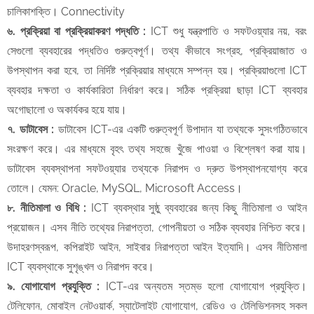
চালিকাশক্তি। Connectivity
​৬. প্রক্রিয়া বা প্রক্রিয়াকরণ পদ্ধতি :
ICT শুধু যন্ত্রপাতি ও সফটওয়্যার নয়, বরং
সেগুলো ব্যবহারের পদ্ধতিও গুরুত্বপূর্ণ। তথ্য কীভাবে সংগ্রহ, প্রক্রিয়াজাত ও
উপস্থাপন করা হবে, তা নির্দিষ্ট প্রক্রিয়ার মাধ্যমে সম্পন্ন হয়। প্রক্রিয়াগুলো ICT
ব্যবহার দক্ষতা ও কার্যকারিতা নির্ধারণ করে। সঠিক প্রক্রিয়া ছাড়া ICT ব্যবহার
অগোছালো ও অকার্যকর হয়ে যায়।
৭. ডাটাবেস :
ডাটাবেস ICT-এর একটি গুরুত্বপূর্ণ উপাদান যা তথ্যকে সুসংগঠিতভাবে
সংরক্ষণ করে। এর মাধ্যমে বৃহৎ তথ্য সহজে খুঁজে পাওয়া ও বিশ্লেষণ করা যায়।
ডাটাবেস ব্যবস্থাপনা সফটওয়্যার তথ্যকে নিরাপদ ও দ্রুত উপস্থাপনযোগ্য করে
তোলে। যেমন: Oracle, MySQL, Microsoft Access।
​৮. নীতিমালা ও বিধি :
ICT ব্যবস্থার সুষ্ঠু ব্যবহারের জন্য কিছু নীতিমালা ও আইন
প্রয়োজন। এসব নীতি তথ্যের নিরাপত্তা, গোপনীয়তা ও সঠিক ব্যবহার নিশ্চিত করে।
উদাহরণস্বরূপ, কপিরাইট আইন, সাইবার নিরাপত্তা আইন ইত্যাদি। এসব নীতিমালা
ICT ব্যবস্থাকে সুশৃঙ্খল ও নিরাপদ করে।
​৯. যোগাযোগ প্রযুক্তি :
ICT-এর অন্যতম স্তম্ভ হলো যোগাযোগ প্রযুক্তি।
টেলিফোন, মোবাইল নেটওয়ার্ক, স্যাটেলাইট যোগাযোগ, রেডিও ও টেলিভিশনসহ সকল