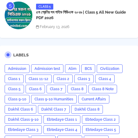
CLASS 5
৫ম শ্রেণির সব গাইড পিডিএফ ২০২৬ | Class 5 All New Guide
PDF 2026
February 13, 2026
LABELS
Admission
Admission test
Alim
BCS
Civilization
Class 1
Class 11-12
Class 2
Class 3
Class 4
Class 5
Class 6
Class 7
Class 8
Class 8 Note
Class 9-10
Class 9-10 Humanities
Current Affairs
Dakhil Class 6
Dakhil Class 7
Dakhil Class 8
Dakhil Class 9-10
Ebtedaye Class 1
Ebtedaye Class 2
Ebtedaye Class 3
Ebtedaye Class 4
Ebtedaye Class 5