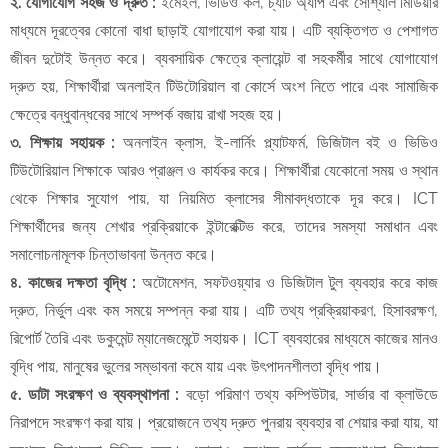
​২. যোগাযোগ সহজ ও দ্রুত :
ইমেইল, ভিডিও কল, চ্যাট অ্যাপ এবং সোশ্যাল মিডিয়ার
মাধ্যমে দূরত্বের কোনো বাধা ছাড়াই যোগাযোগ করা যায়। এটি ব্যক্তিগত ও পেশাগত
জীবন দুটোই উন্নত করে। ব্যবসায়িক ক্ষেত্রে ক্লায়েন্ট বা সহকর্মীর সাথে যোগাযোগ
দ্রুত হয়, শিক্ষার্থীরা অনলাইন টিউটোরিয়াল বা কোর্সে অংশ নিতে পারে এবং সামাজিক
ক্ষেত্রে বন্ধুবান্ধবের সাথে সম্পর্ক বজায় রাখা সহজ হয়।
​৩. শিক্ষায় সহায়ক :
অনলাইন ক্লাস, ই-লার্নিং প্ল্যাটফর্ম, ডিজিটাল বই ও ভিডিও
টিউটোরিয়াল শিক্ষাকে আরও প্রাঞ্জল ও কার্যকর করে। শিক্ষার্থীরা যেকোনো সময় ও স্থান
থেকে শিক্ষার সুযোগ পায়, যা নিয়মিত ক্লাসের সীমাবদ্ধতাকে দূর করে। ICT
শিক্ষার্থীদের জন্য শেখার প্রক্রিয়াকে ইন্টারেক্টিভ করে, তাদের সমস্যা সমাধান এবং
সমালোচনামূলক চিন্তাভাবনা উন্নত করে।
​৪. কাজের দক্ষতা বৃদ্ধি :
অটোমেশন, সফটওয়্যার ও ডিজিটাল টুল ব্যবহার করে কাজ
দ্রুত, নির্ভুল এবং কম সময়ে সম্পন্ন করা যায়। এটি তথ্য প্রক্রিয়াকরণ, হিসাবরক্ষণ,
রিপোর্ট তৈরি এবং ডকুমেন্ট ম্যানেজমেন্টে সহায়ক। ICT ব্যবহারের মাধ্যমে কাজের মানও
বৃদ্ধি পায়, মানুষের ভুলের সম্ভাবনা কমে যায় এবং উৎপাদনশীলতা বৃদ্ধি পায়।
​৫. ডাটা সংরক্ষণ ও ব্যবস্থাপনা :
বড়ো পরিমাণ তথ্য কম্পিউটার, সার্ভার বা ক্লাউডে
নিরাপদে সংরক্ষণ করা যায়। প্রয়োজনে তথ্য দ্রুত পুনরায় ব্যবহার বা শেয়ার করা যায়, যা